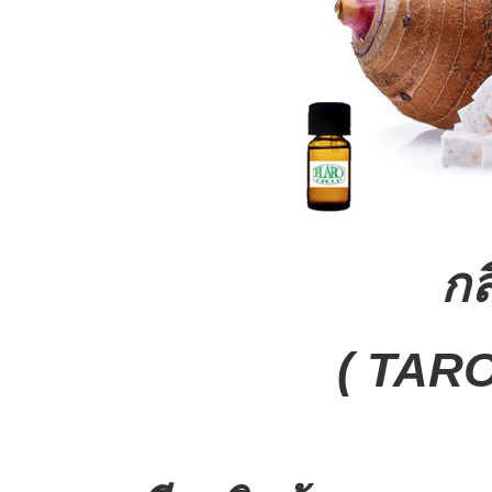
กล
( TAR