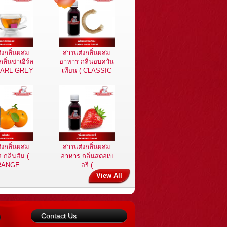
่งกลิ่นผสม
สารแต่งกลิ่นผสม
ลิ่นชาเอิร์ล
อาหาร กลิ่นอบควัน
(EARL GREY
เทียน ( CLASSIC
FLAVOR)
SMOKE FLAVOR
)
่งกลิ่นผสม
สารแต่งกลิ่นผสม
กลิ่นส้ม (
อาหาร กลิ่นสตอเบ
RANGE
อรี่ (
AVOR )
STRAWBERRY
View All
FLAVOR )
Contact Us