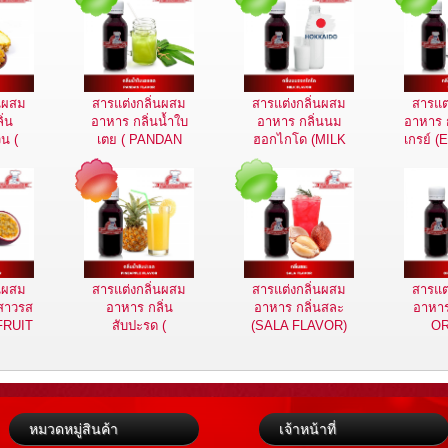
่นผสม
สารแต่งกลิ่นผสม
สารแต่งกลิ่นผสม
สารแต
ิ่น
อาหาร กลิ่นน้ำใบ
อาหาร กลิ่นนม
อาหาร ก
น (
เตย ( PANDAN
ฮอกไกโด (MILK
เกรย์ 
LE
FLAVOR )
FLAVOR)
TEA 
 )
่นผสม
สารแต่งกลิ่นผสม
สารแต่งกลิ่นผสม
สารแต
เสาวรส
อาหาร กลิ่น
อาหาร กลิ่นสละ
อาหาร 
FRUIT
สับปะรด (
(SALA FLAVOR)
O
 )
PINEAPPLE
FL
FLAVOR )
หมวดหมู่สินค้า
เจ้าหน้าที่