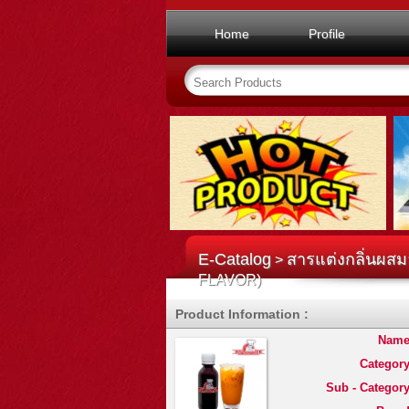
Home
Profile
E-Catalog
สารแต่งกลิ่นผสม
>
FLAVOR)
Product Information :
Name
Category
Sub - Category