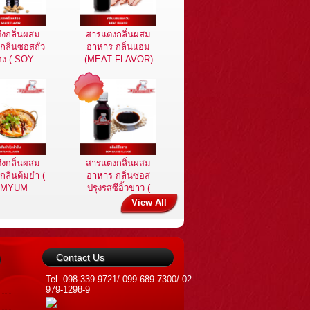
่งกลิ่นผสม
สารแต่งกลิ่นผสม
ลิ่นซอสถั่ว
อาหาร กลิ่นแฮม
อง ( SOY
(MEAT FLAVOR)
 FLAVOR )
่งกลิ่นผสม
สารแต่งกลิ่นผสม
ลิ่นต้มยำ (
อาหาร กลิ่นซอส
OMYUM
ปรุงรสซีอิ้วขาว (
AVOR )
SOY SAUCE
View All
FLAVOR )
Contact Us
Tel. 098-339-9721/ 099-689-7300/ 02-
979-1298-9