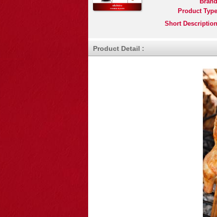
Brand
Product Type
Short Description
Product Detail :