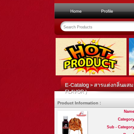
Home
Profile
E-Catalog
สารแต่งกลิ่นผสม
>
FLAVOR )
Product Information :
Name
Category
Sub - Category