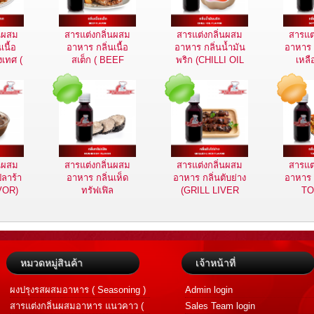
่นผสม
สารแต่งกลิ่นผสม
สารแต่งกลิ่นผสม
สารแต
เนื้อ
อาหาร กลิ่นเนื้อ
อาหาร กลิ่นน้ำมัน
อาหาร ก
งเทศ (
สเต็ก ( BEEF
พริก (CHILLI OIL
เหลื
OR )
FLAVOR )
FLAVOR)
SAUCE
่นผสม
สารแต่งกลิ่นผสม
สารแต่งกลิ่นผสม
สารแต
ปลาร้า
อาหาร กลิ่นเห็ด
อาหาร กลิ่นตับย่าง
อาหาร ก
VOR)
ทรัฟเฟิล
(GRILL LIVER
T
(TRUFFLE
FLAVOR)
FL
FLAVOR)
หมวดหมู่สินค้า
เจ้าหน้าที่
ผงปรุงรสผสมอาหาร ( Seasoning )
Admin login
สารแต่งกลิ่นผสมอาหาร แนวคาว (
Sales Team login