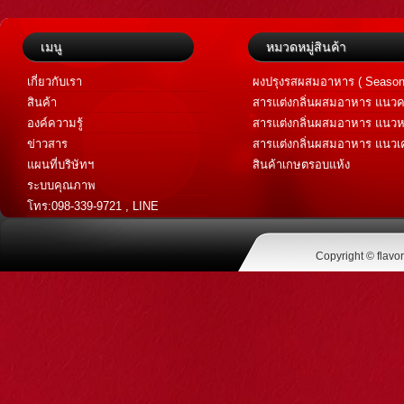
เมนู
หมวดหมู่สินค้า
เกี่ยวกับเรา
ผงปรุงรสผสมอาหาร ( Season
สินค้า
สารแต่งกลิ่นผสมอาหาร แนวค
Savory Flavor )
องค์ความรู้
สารแต่งกลิ่นผสมอาหาร แนวห
Sweet Flavor )
ข่าวสาร
สารแต่งกลิ่นผสมอาหาร แนวเค
เทศ (Spice Flavor)
แผนที่บริษัทฯ
สินค้าเกษตรอบแห้ง
ระบบคุณภาพ
โทร:098-339-9721 , LINE
@flavoraromatic
Copyright © flavo